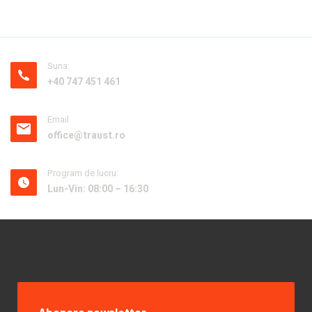
Suna:
+40 747 451 461
Email
office@traust.ro
Program de lucru:
Lun-Vin: 08:00 – 16:30