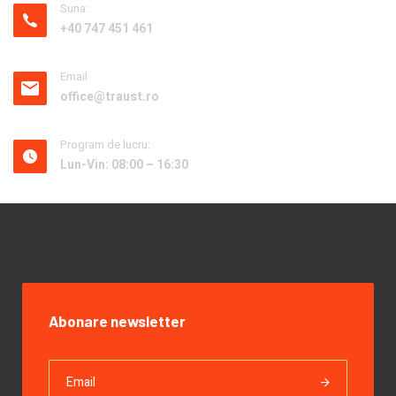
Suna:
+40 747 451 461
Email
office@traust.ro
Program de lucru:
Lun-Vin: 08:00 – 16:30
Abonare newsletter