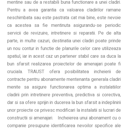
mentine sau de a restabili buna functionare a unei cladiri.
Pentru a avea garantia ca valoarea cladirilor ramane
neschimbata sau este pastrata cat mai bine, este nevoie
ca acestea sa fie mentinuta asigurandu-se periodic
servicii de revizuire, intretinere si reparatii. Pe de alta
parte, in multe cazuri, destinatia unei cladiri poate prinde
un nou contur in functie de planurile celor care utilizeaza
spatiul, iar in acest caz un partener stabil care sa duca la
bun sfarsit realizarea proiectelor de amenajari poate fi
cruciala. TRAUST ofera posibilitatea incheierii de
contracte pentru abonamente mentenanta generala cladiri
menite sa asigure functionarea optima a instalatiilor
cladirii prin intretinere preventiva, predictiva si corectiva,
dar si sa ofere sprijin in ducerea la bun sfarsit a indeplinirii
unor proiecte ce privesc modificari la instalatii si lucrari de
constructii si amenajari. Incheierea unui abonament cu o
companie presupune identificarea nevoilor specifice ale