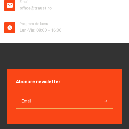
Email
office@traust.ro
Program de lucru:
Lun-Vin: 08:00 – 16:30
Abonare newsletter