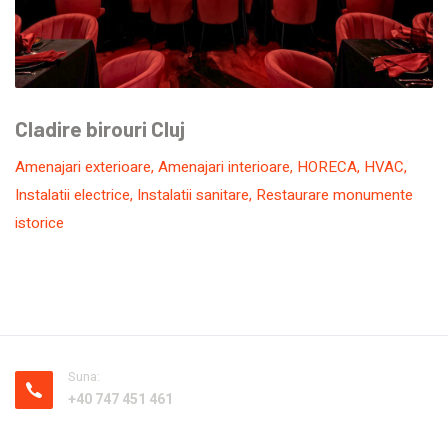
Cladire birouri Cluj
Amenajari exterioare
,
Amenajari interioare
,
HORECA
,
HVAC
,
Instalatii electrice
,
Instalatii sanitare
,
Restaurare monumente
istorice
Suna:
+40 747 451 461