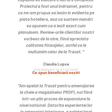
Proiectul a fost unul indraznet, pentru
ca ne-am propus sa iesim in evidenta pe
piata hoteliera, asa ca suntem mandri
sa spunem ca a iesit exact cum
planuisem. Review-urile clientilor nostri
vorbesc de la sine, fiind apreciata
calitatea finisajelor, astfel ca le
multumim celor de la Traust. “
Claudia Lupsa
Duty Manager Lol et Lola Hotel
Ce spun beneficiarii nostri
"Am apelat la Traust pentru amenajarea
la cheie a magazinelor PROFI, noi fiind
intr-un plin proces de expansiune la
nivel national. Datorita experientei lor
in amenajari interioare, a paletei largi