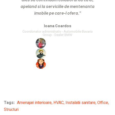
apeland si la serviciile de mentenanta
imobile pe care-l ofera."
Ioana Coardos
Coordonator administrativ - Automobile Bavaria
Group - Dealer BMW
Tags:
Amenajari interioare
,
HVAC
,
Instalatii sanitare
,
Office
,
Structuri