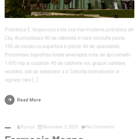
Policlinica E. Grigorescu este cea mai moderna policlinica din
Cluj. Acomodeaza 40 de cabinete in care consulta peste
150 de medici cu expertiza in peste 40 de specialitati.
Prezentare Suprafata totala amenajata este de aproximativ
1.600 mp si curpinde 40 de cabinete noi, grupuri sanitare,
vestiare, sali de asteptare s.a. Datorita normativelor in
vigoare care […]
Read More
By
root
November 3, 2020
No Comments