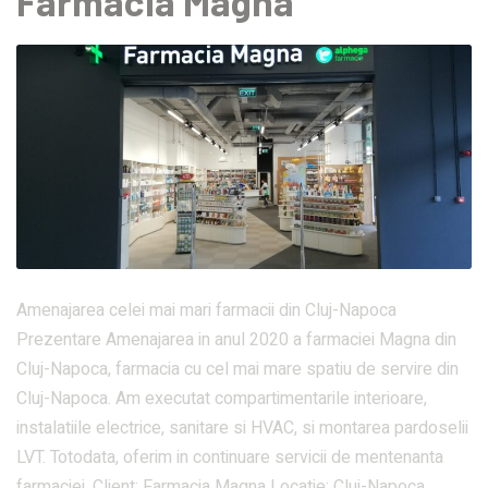
Farmacia Magna
Amenajarea celei mai mari farmacii din Cluj-Napoca
Prezentare Amenajarea in anul 2020 a farmaciei Magna din
Cluj-Napoca, farmacia cu cel mai mare spatiu de servire din
Cluj-Napoca. Am executat compartimentarile interioare,
instalatiile electrice, sanitare si HVAC, si montarea pardoselii
LVT. Totodata, oferim in continuare servicii de mentenanta
farmaciei. Client: Farmacia Magna Locatie: Cluj-Napoca