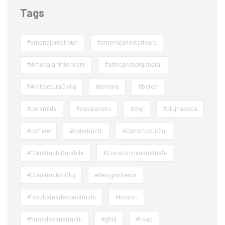
Tags
#amenajarebirouri
#amenajariexterioare
#AmenajariInterioare
#antreprenorgeneral
#ArhitecturaCivila
#armare
#beton
#caramida
#casalarosu
#cluj
#clujnapoca
#cofrare
#constructii
#ConstructiiCluj
#ConstructiiDurabile
#ConstructiiIndustriale
#ConstructoriCluj
#designinterior
#facultateadeconstructii
#finisori
#firmadeconstructii
#ghid
#hvac