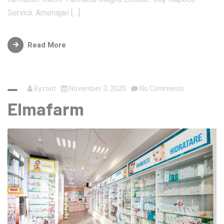
Servicii: Amenajari […]
Read More
By
root
November 3, 2020
No Comments
Elmafarm