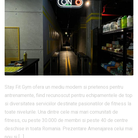
Stay Fit Gym ofera un mediu modern si prietenos pentru
antrenamente, fiind recunoscut pentru echipamentele de top
si diversitatea serviciilor destinate pasionatilor de fitness la
toate nivelurile. Una dintre cele mai mari comunitati de
fitness, cu peste 30.000 de membri si peste 40 de centre
deschise in toata Romania. Prezentare Amenajarea celui mai
nou si […]