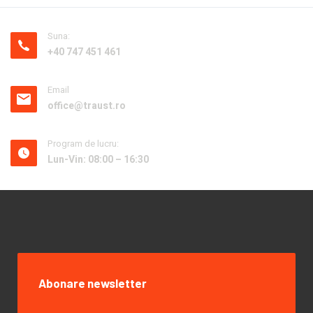
Suna:
+40 747 451 461
Email
office@traust.ro
Program de lucru:
Lun-Vin: 08:00 – 16:30
Abonare newsletter