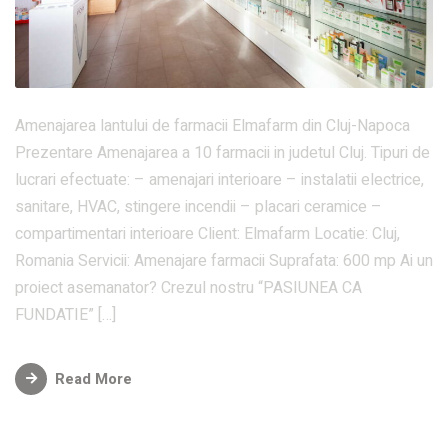
Amenajarea lantului de farmacii Elmafarm din Cluj-Napoca
Prezentare Amenajarea a 10 farmacii in judetul Cluj. Tipuri de
lucrari efectuate: – amenajari interioare – instalatii electrice,
sanitare, HVAC, stingere incendii – placari ceramice –
compartimentari interioare Client: Elmafarm Locatie: Cluj,
Romania Servicii: Amenajare farmacii Suprafata: 600 mp Ai un
proiect asemanator? Crezul nostru “PASIUNEA CA
FUNDATIE” […]
Read More