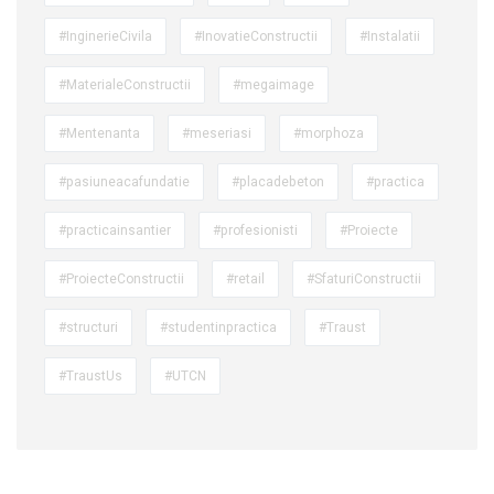
#InginerieCivila
#InovatieConstructii
#Instalatii
#MaterialeConstructii
#megaimage
#Mentenanta
#meseriasi
#morphoza
#pasiuneacafundatie
#placadebeton
#practica
#practicainsantier
#profesionisti
#Proiecte
#ProiecteConstructii
#retail
#SfaturiConstructii
#structuri
#studentinpractica
#Traust
#TraustUs
#UTCN