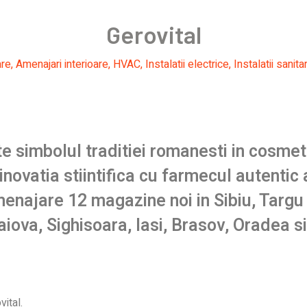
Gerovital
are
,
Amenajari interioare
,
HVAC
,
Instalatii electrice
,
Instalatii sanita
te simbolul traditiei romanesti in cosmet
inovatia stiintifica cu farmecul autentic 
enajare 12 magazine noi in Sibiu, Targu
iova, Sighisoara, Iasi, Brasov, Oradea s
ital.