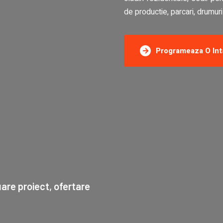
de productie, parcari, drumur
Programeaza O Int
uare proiect, ofertare