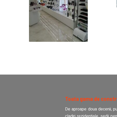
Toata gama de construc
De aproape doua decenii, pune
cladiri rezidentiale, sedii pen