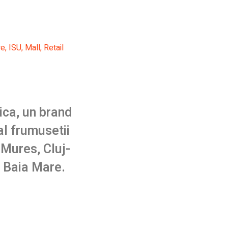
re
,
ISU
,
Mall
,
Retail
ica, un brand
al frumusetii
 Mures, Cluj-
i Baia Mare.