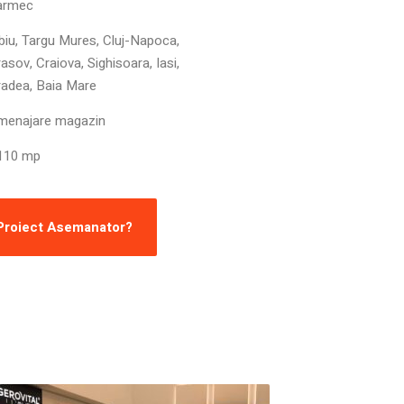
armec
biu, Targu Mures, Cluj-Napoca,
asov, Craiova, Sighisoara, Iasi,
radea, Baia Mare
menajare magazin
110 mp
 Proiect Asemanator?