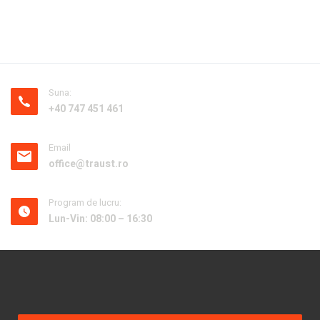
Suna:
+40 747 451 461
Email
office@traust.ro
Program de lucru:
Lun-Vin: 08:00 – 16:30