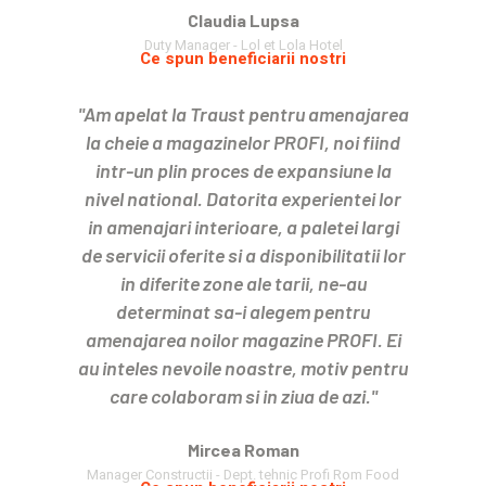
Claudia Lupsa
Duty Manager - Lol et Lola Hotel
Ce spun beneficiarii nostri
"Am apelat la Traust pentru amenajarea
la cheie a magazinelor PROFI, noi fiind
intr-un plin proces de expansiune la
nivel national. Datorita experientei lor
in amenajari interioare, a paletei largi
de servicii oferite si a disponibilitatii lor
in diferite zone ale tarii, ne-au
determinat sa-i alegem pentru
amenajarea noilor magazine PROFI. Ei
au inteles nevoile noastre, motiv pentru
care colaboram si in ziua de azi."
Mircea Roman
Manager Constructii - Dept. tehnic Profi Rom Food