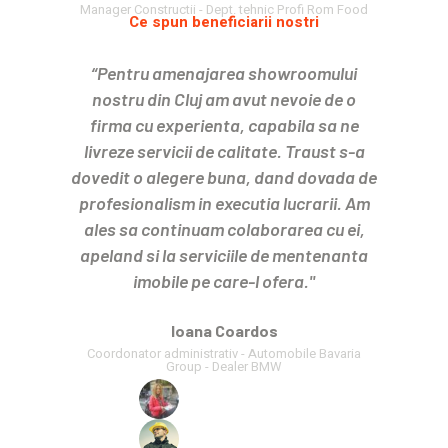
Manager Constructii - Dept. tehnic Profi Rom Food
Ce spun beneficiarii nostri
“Pentru amenajarea showroomului
nostru din Cluj am avut nevoie de o
firma cu experienta, capabila sa ne
livreze servicii de calitate. Traust s-a
dovedit o alegere buna, dand dovada de
profesionalism in executia lucrarii. Am
ales sa continuam colaborarea cu ei,
apeland si la serviciile de mentenanta
imobile pe care-l ofera."
Ioana Coardos
Coordonator administrativ - Automobile Bavaria
Group - Dealer BMW