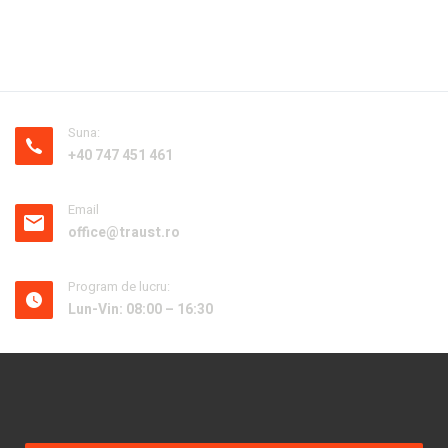
Suna:
+40 747 451 461
Email
office@traust.ro
Program de lucru:
Lun-Vin: 08:00 – 16:30