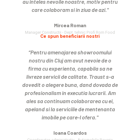
au inteles nevoile noastre, motiv pentru
care colaboram si in ziua de azi."
Mircea Roman
Manager Constructii - Dept. tehnic Profi Rom Food
Ce spun beneficiarii nostri
“Pentru amenajarea showroomului
nostru din Cluj am avut nevoie de o
firma cu experienta, capabila sa ne
livreze servicii de calitate. Traust s-a
dovedit o alegere buna, dand dovada de
profesionalism in executia lucrarii. Am
ales sa continuam colaborarea cu ei,
apeland si la serviciile de mentenanta
imobile pe care-l ofera."
Ioana Coardos
Coordonator administrativ - Automobile Bavaria