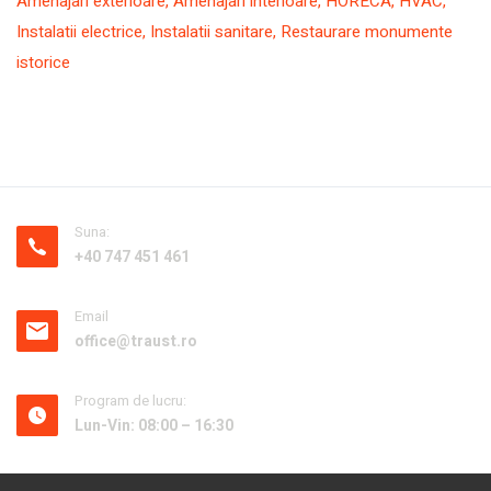
Amenajari exterioare
,
Amenajari interioare
,
HORECA
,
HVAC
,
Instalatii electrice
,
Instalatii sanitare
,
Restaurare monumente
istorice
Suna:
+40 747 451 461
Email
office@traust.ro
Program de lucru:
Lun-Vin: 08:00 – 16:30