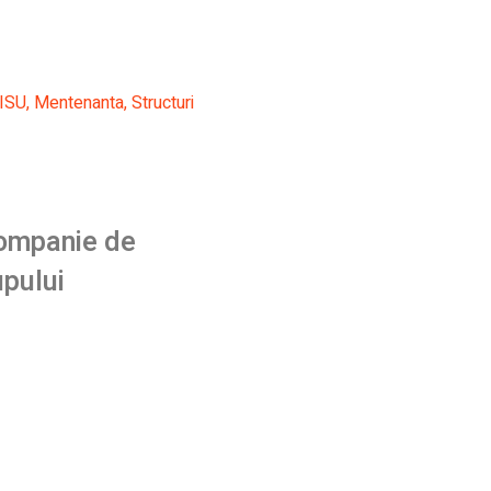
ISU
,
Mentenanta
,
Structuri
companie de
upului