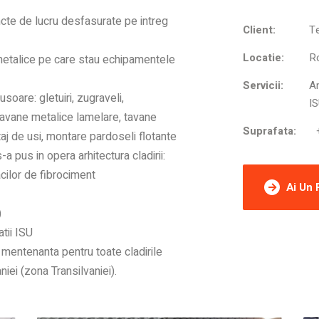
uncte de lucru desfasurate pe intreg
Client:
T
Locatie:
R
e metalice pe care stau echipamentele
Servicii:
Am
 usoare: gletuiri, zugraveli,
IS
tavane metalice lamelare, tavane
Suprafata:
aj de usi, montare pardoseli flotante
s-a pus in opera arhitectura cladirii:
acilor de fibrociment
Ai Un
)
atii ISU
e mentenanta pentru toate cladirile
ei (zona Transilvaniei).