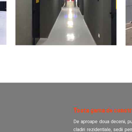
Toata gama de construc
De aproape doua decenii, pune
cladiri rezidentiale, sedii pen