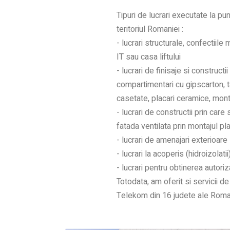
Tipuri de lucrari executate la p
teritoriul Romaniei :
- lucrari structurale, confectiil
IT sau casa liftului
- lucrari de finisaje si constructii
compartimentari cu gipscarton, 
casetate, placari ceramice, mont
- lucrari de constructii prin care 
fatada ventilata prin montajul pl
- lucrari de amenajari exterioare
- lucrari la acoperis (hidroizolatii
- lucrari pentru obtinerea autoriz
Totodata, am oferit si servicii d
Telekom din 16 judete ale Romani