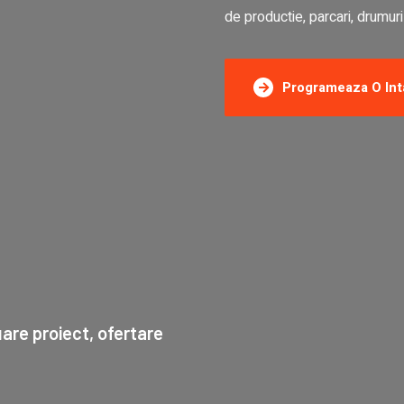
de productie, parcari, drumur
Programeaza O Int
uare proiect, ofertare