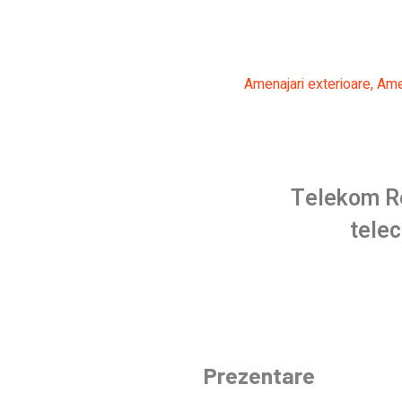
Amenajari exterioare
,
Amen
Telekom Ro
telec
Prezentare