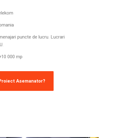
elekom
omania
enajari puncte de lucru. Lucrari
U.
+10 000 mp
 Proiect Asemanator?