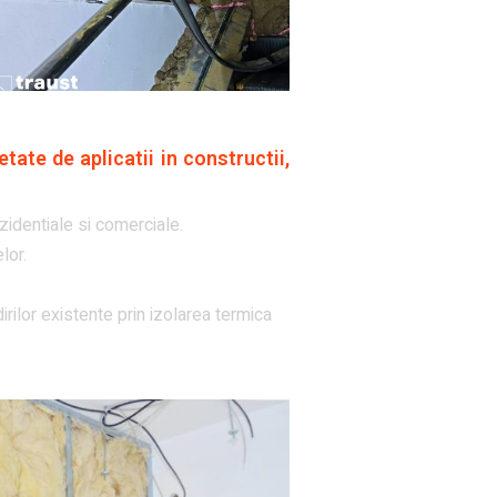
etate de aplicatii in constructii,
ezidentiale si comerciale.
lor.
rilor existente prin izolarea termica