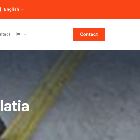
English
Contact
ntact
latia