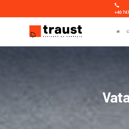
+40 747
C
Vata