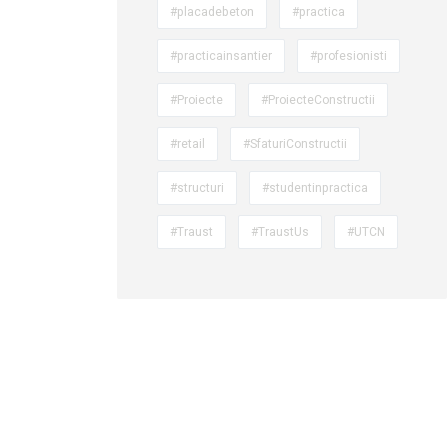
#placadebeton
#practica
#practicainsantier
#profesionisti
#Proiecte
#ProiecteConstructii
#retail
#SfaturiConstructii
#structuri
#studentinpractica
#Traust
#TraustUs
#UTCN