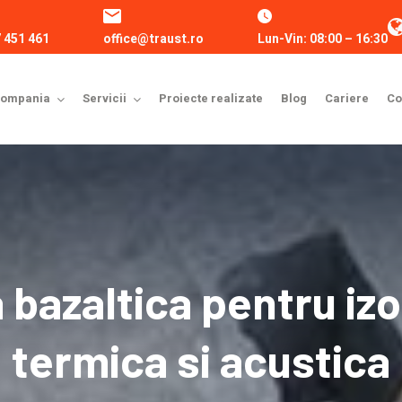
 451 461
office@traust.ro
Lun-Vin: 08:00 – 16:30
ompania
Servicii
Proiecte realizate
Blog
Cariere
Co
 bazaltica pentru izo
termica si acustica