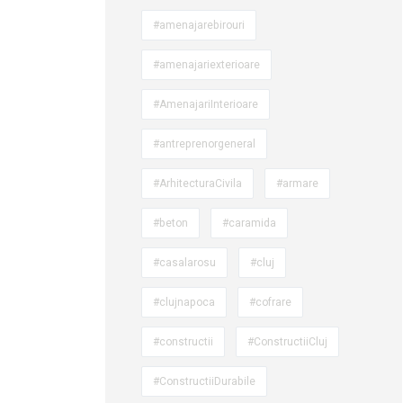
#amenajarebirouri
#amenajariexterioare
#AmenajariInterioare
#antreprenorgeneral
#ArhitecturaCivila
#armare
#beton
#caramida
#casalarosu
#cluj
#clujnapoca
#cofrare
#constructii
#ConstructiiCluj
#ConstructiiDurabile