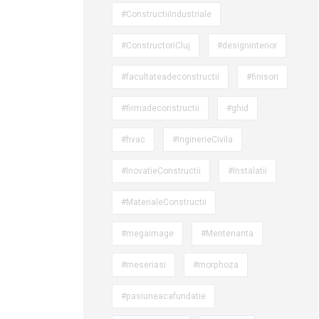
#ConstructiiIndustriale
#ConstructoriCluj
#designinterior
#facultateadeconstructii
#finisori
#firmadeconstructii
#ghid
#hvac
#InginerieCivila
#InovatieConstructii
#Instalatii
#MaterialeConstructii
#megaimage
#Mentenanta
#meseriasi
#morphoza
#pasiuneacafundatie