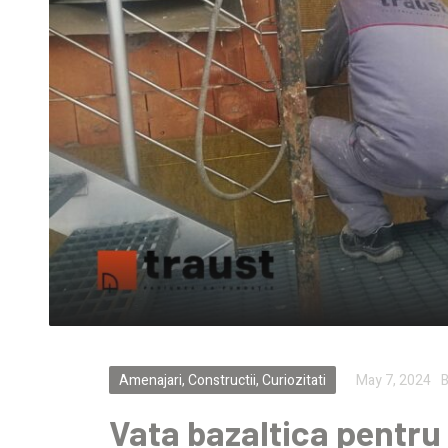
Amenajari
,
Constructii
,
Curiozitati
May 7, 2024
B
Vata bazaltica pentru 