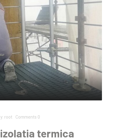
y:
root
Comments 0
izolatia termica