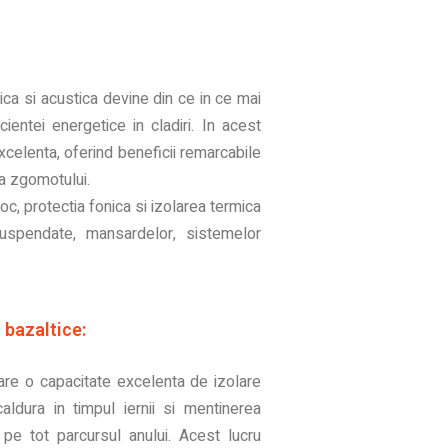
mica si acustica devine din ce in ce mai
cientei energetice in cladiri. In acest
xcelenta, oferind beneficii remarcabile
ea zgomotului.
oc, protectia fonica si izolarea termica
suspendate, mansardelor, sistemelor
i bazaltice:
are o capacitate excelenta de izolare
aldura in timpul iernii si mentinerea
or pe tot parcursul anului. Acest lucru