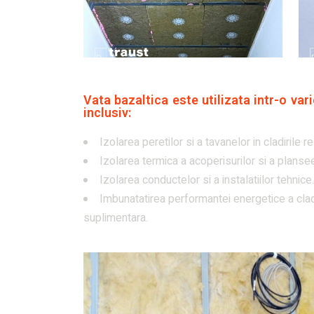
Vata bazaltica este utilizata intr-o vari
inclusiv:
Izolarea peretilor si a tavanelor in cladirile r
Izolarea termica a acoperisurilor si a plansee
Izolarea conductelor si a instalatiilor tehnice.
Imbunatatirea performantei energetice a cladi
suplimentara.