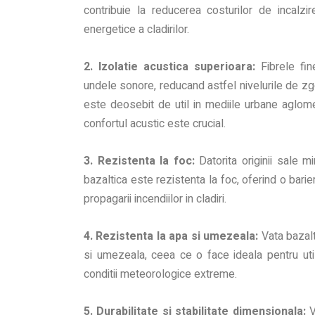
contribuie la reducerea costurilor de incalzir
energetice a cladirilor.
2. Izolatie acustica superioara:
Fibrele fin
undele sonore, reducand astfel nivelurile de zgom
este deosebit de util in mediile urbane aglome
confortul acustic este crucial.
3. Rezistenta la foc:
Datorita originii sale mi
bazaltica este rezistenta la foc, oferind o bari
propagarii incendiilor in cladiri.
4. Rezistenta la apa si umezeala:
Vata bazalt
si umezeala, ceea ce o face ideala pentru ut
conditii meteorologice extreme.
5. Durabilitate si stabilitate dimensionala:
V