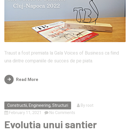
Traust a fost premiata la Gala Voices of Business ca fiind
una dintre companiile de succes de pe piata.
Read More
Constructii
,
Engineering
,
Structuri
By
root
February 11, 2021
No Comments
Evolutia unui santier