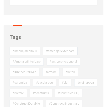
Tags
#amenajarebirouri
#amenajariexterioare
#AmenajariInterioare
#antreprenorgeneral
#ArhitecturaCivila
#armare
#beton
#caramida
#casalarosu
#cluj
#clujnapoca
#cofrare
#constructii
#ConstructiiCluj
#ConstructiiDurabile
#ConstructiiIndustriale