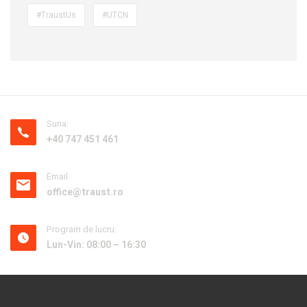
#TraustUs
#UTCN
Suna:
+40 747 451 461
Email
office@traust.ro
Program de lucru:
Lun-Vin: 08:00 – 16:30