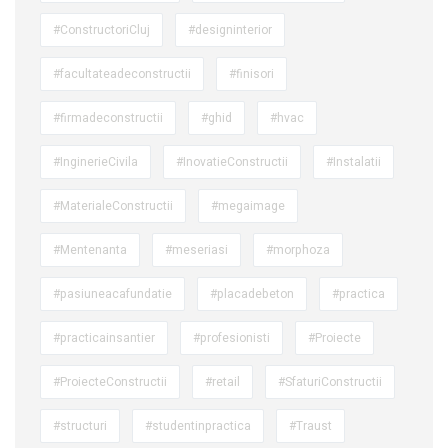
#ConstructoriCluj
#designinterior
#facultateadeconstructii
#finisori
#firmadeconstructii
#ghid
#hvac
#InginerieCivila
#InovatieConstructii
#Instalatii
#MaterialeConstructii
#megaimage
#Mentenanta
#meseriasi
#morphoza
#pasiuneacafundatie
#placadebeton
#practica
#practicainsantier
#profesionisti
#Proiecte
#ProiecteConstructii
#retail
#SfaturiConstructii
#structuri
#studentinpractica
#Traust