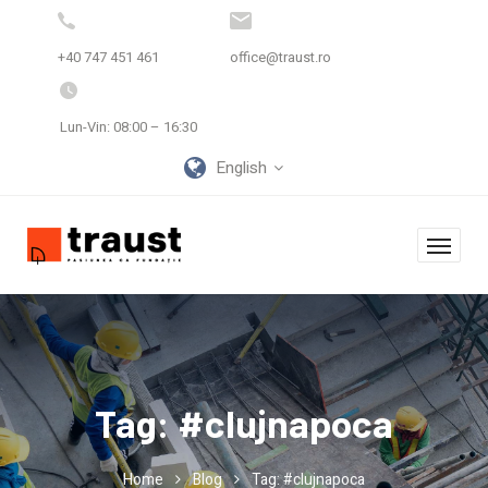
+40 747 451 461
office@traust.ro
Lun-Vin: 08:00 – 16:30
English
Tag:
#clujnapoca
Home
Blog
Tag: #clujnapoca