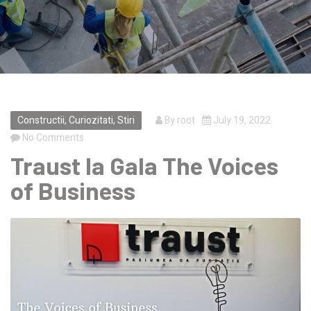
Constructii
,
Curiozitati
,
Stiri
By
root
July 19, 2022
No Comments
Traust la Gala The Voices
of Business