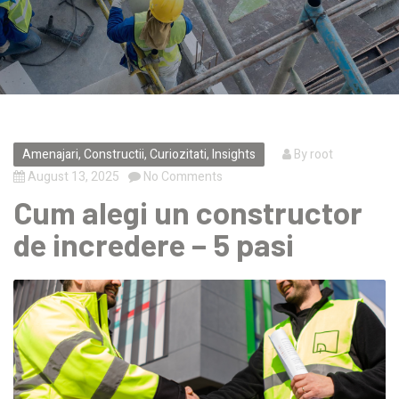
Amenajari
,
Constructii
,
Curiozitati
,
Insights
By
root
August 13, 2025
No Comments
Cum alegi un constructor
de incredere – 5 pasi