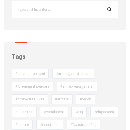
Tags
#amenajarebirouri
#amenajariexterioare
#AmenajariInterioare
#antreprenorgeneral
#ArhitecturaCivila
#armare
#beton
#caramida
#casalarosu
#cluj
#clujnapoca
#cofrare
#constructii
#ConstructiiCluj