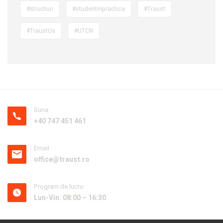
#structuri
#studentinpractica
#Traust
#TraustUs
#UTCN
Suna:
+40 747 451 461
Email
office@traust.ro
Program de lucru:
Lun-Vin: 08:00 – 16:30