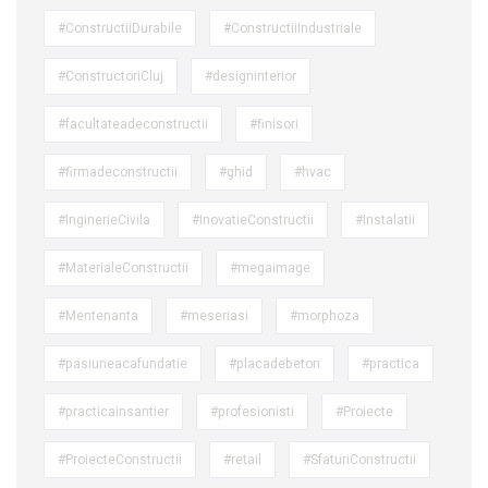
#ConstructiiDurabile
#ConstructiiIndustriale
#ConstructoriCluj
#designinterior
#facultateadeconstructii
#finisori
#firmadeconstructii
#ghid
#hvac
#InginerieCivila
#InovatieConstructii
#Instalatii
#MaterialeConstructii
#megaimage
#Mentenanta
#meseriasi
#morphoza
#pasiuneacafundatie
#placadebeton
#practica
#practicainsantier
#profesionisti
#Proiecte
#ProiecteConstructii
#retail
#SfaturiConstructii