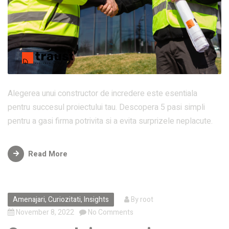
Alegerea unui constructor de incredere este esentiala
pentru succesul proiectului tau. Descopera 5 pasi simpli
pentru a gasi firma potrivita si a evita surprizele neplacute.
Read More
Amenajari
,
Curiozitati
,
Insights
By
root
November 8, 2022
No Comments