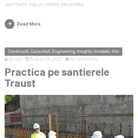
sunt fixate deja pe perete sau podea.
Read More
Constructii
,
Curiozitati
,
Engineering
,
Insights
,
Instalatii
,
Stiri
By
root
August 24, 2022
No Comments
Practica pe santierele
Traust