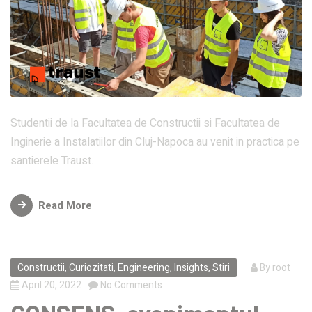
Studentii de la Facultatea de Constructii si Facultatea de
Inginerie a Instalatiilor din Cluj-Napoca au venit in practica pe
santierele Traust.
Read More
Constructii
,
Curiozitati
,
Engineering
,
Insights
,
Stiri
By
root
April 20, 2022
No Comments