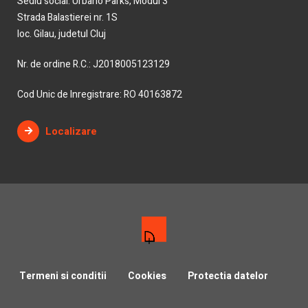
Sediu social: Urbano Parks, Modul 3
Strada Balastierei nr. 1S
loc. Gilau, judetul Cluj
Nr. de ordine R.C.: J2018005123129
Cod Unic de Inregistrare: RO 40163872
Localizare
Termeni si conditii
Cookies
Protectia datelor