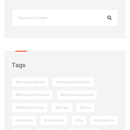
Tags
#amenajarebirouri
#amenajariexterioare
#AmenajariInterioare
#antreprenorgeneral
#ArhitecturaCivila
#armare
#beton
#caramida
#casalarosu
#cluj
#clujnapoca