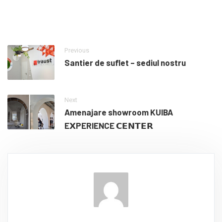
Previous
Santier de suflet – sediul nostru
Next
Amenajare showroom KUIBA
E𝗫PERIENCE 𝗖𝗘𝗡𝗧𝗘𝗥