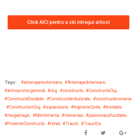
Click AICI pentru a citi intregul articol
Tags:
#amenajariexterioare
#AmenajariInterioare
#antreprenorgeneral
#cluj
#constructii
#ConstructiiCluj
#ConstructiiDurabile
#ConstructiiIndustriale
#constructiiromania
#ConstructoriCluj
#expansiune
#InginerieCivila
#Instalatii
#megaimage
#Mentenanta
#meseriasi
#pasiuneacafundatie
#ProiecteConstructii
#retail
#Traust
#TraustUs