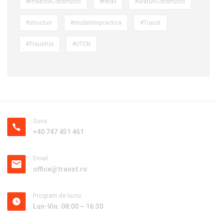
#ProiecteConstructii
#retail
#SfaturiConstructii
#structuri
#studentinpractica
#Traust
#TraustUs
#UTCN
Suna:
+40 747 451 461
Email
office@traust.ro
Program de lucru:
Lun-Vin: 08:00 – 16:30