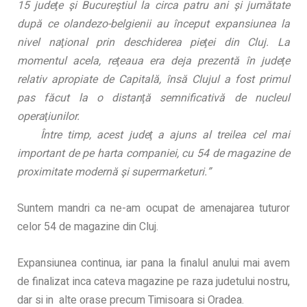
15 judeţe şi Bucureştiul la circa patru ani şi jumătate
după ce olandezo-belgienii au început expansiunea la
nivel naţional prin deschiderea pieţei din Cluj. La
momentul acela, reţeaua era deja prezentă în judeţe
relativ apropiate de Capitală, însă Clujul a fost primul
pas făcut la o distanţă semnificativă de nucleul
operaţiunilor.
Î
ntre timp, acest judeţ a ajuns al treilea cel mai
important de pe harta companiei, cu 54 de magazine de
proximitate modernă şi supermarketuri.”
Suntem mandri ca ne-am ocupat de amenajarea tuturor
celor 54 de magazine din Cluj.
Expansiunea continua, iar pana la finalul anului mai avem
de finalizat inca cateva magazine pe raza judetului nostru,
dar si in alte orase precum Timisoara si Oradea.