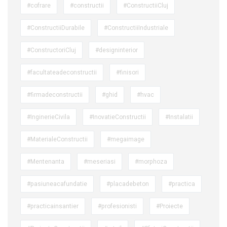
#cofrare
#constructii
#ConstructiiCluj
#ConstructiiDurabile
#ConstructiiIndustriale
#ConstructoriCluj
#designinterior
#facultateadeconstructii
#finisori
#firmadeconstructii
#ghid
#hvac
#InginerieCivila
#InovatieConstructii
#Instalatii
#MaterialeConstructii
#megaimage
#Mentenanta
#meseriasi
#morphoza
#pasiuneacafundatie
#placadebeton
#practica
#practicainsantier
#profesionisti
#Proiecte