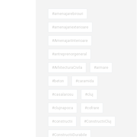
#amenajarebirouri
#amenajariexterioare
#AmenajariInterioare
#antreprenorgeneral
#ArhitecturaCivila
#armare
#beton
#caramida
#casalarosu
#cluj
#clujnapoca
#cofrare
#constructii
#ConstructiiCluj
#ConstructiiDurabile