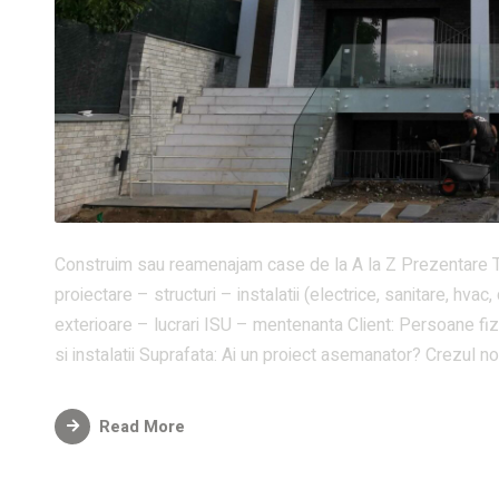
Construim sau reamenajam case de la A la Z Prezentare Ti
proiectare – structuri – instalatii (electrice, sanitare, hva
exterioare – lucrari ISU – mentenanta Client: Persoane fizi
si instalatii Suprafata: Ai un proiect asemanator? Crezul no
Read More