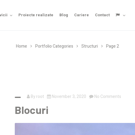
vicii
Proiecte realizate
Blog
Cariere
Contact
Home
Portfolio Categories
Structuri
Page 2
By
root
November 3, 2020
No Comments
Blocuri