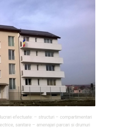
lucrari efectuate: – structuri – compartimentari
lectrice, sanitare – amenajari parcari si drumuri