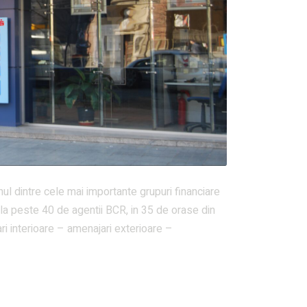
 dintre cele mai importante grupuri financiare
la peste 40 de agentii BCR, in 35 de orase din
ri interioare – amenajari exterioare –