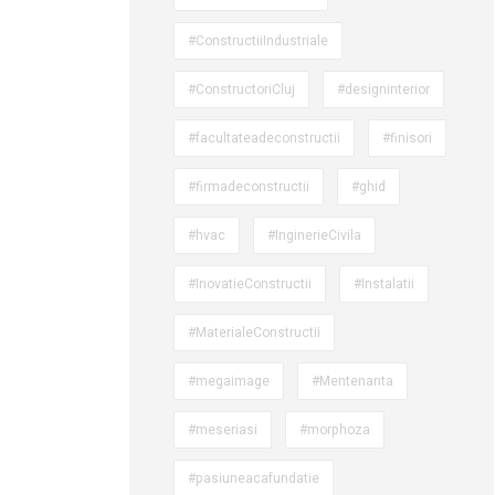
#ConstructiiIndustriale
#ConstructoriCluj
#designinterior
#facultateadeconstructii
#finisori
#firmadeconstructii
#ghid
#hvac
#InginerieCivila
#InovatieConstructii
#Instalatii
#MaterialeConstructii
#megaimage
#Mentenanta
#meseriasi
#morphoza
#pasiuneacafundatie