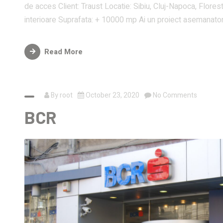
de acces Client: Traust Locatie: Sibiu, Cluj-Napoca, Floresti
interioare Suprafata: + 10000 mp Ai un proiect asemanato
Read More
By
root
October 23, 2020
No Comments
BCR