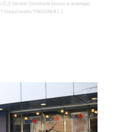
 (CJ) Servicii: Constructii blocuri si amenajari
r? Crezul nostru “PASIUNEA […]