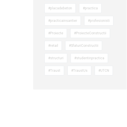
#placadebeton
#practica
#practicainsantier
#profesionisti
#Proiecte
#ProiecteConstructii
#retail
#SfaturiConstructii
#structuri
#studentinpractica
#Traust
#TraustUs
#UTCN