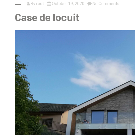
By
root
October 19, 2020
No Comments
Case de locuit