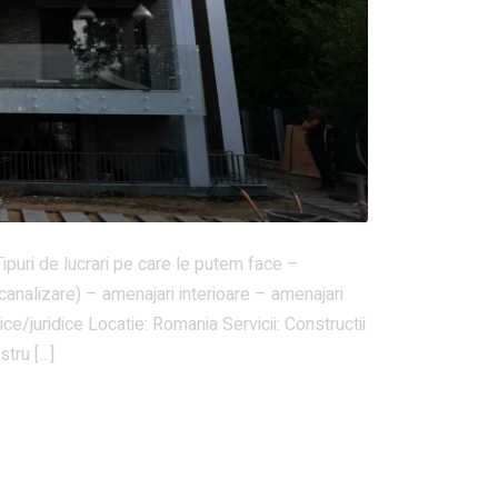
puri de lucrari pe care le putem face –
c, canalizare) – amenajari interioare – amenajari
ce/juridice Locatie: Romania Servicii: Constructii
stru […]