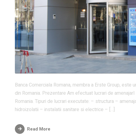
Banca Comerciala Romana, membra a Erste Group, este unul
din Romania. Prezentare Am efectuat lucrari de amenajarI 
Romania. Tipuri de lucrari executate: – structura – amenaja
hidroizolatii – instalatii sanitare si electrice – […]
Read More