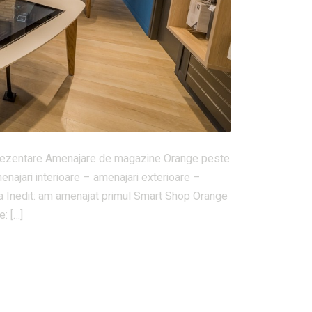
Prezentare Amenajare de magazine Orange peste
menajari interioare – amenajari exterioare –
atada Inedit: am amenajat primul Smart Shop Orange
: […]