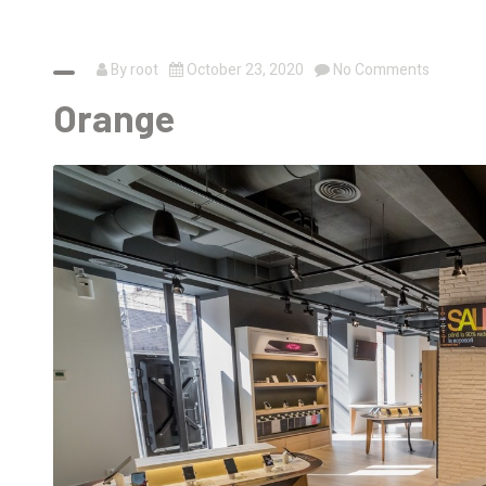
By
root
October 23, 2020
No Comments
Orange