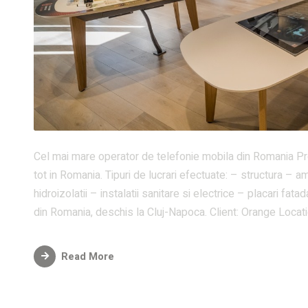
Cel mai mare operator de telefonie mobila din Romania 
tot in Romania. Tipuri de lucrari efectuate: – structura – a
hidroizolatii – instalatii sanitare si electrice – placari f
din Romania, deschis la Cluj-Napoca. Client: Orange Locatie
Read More