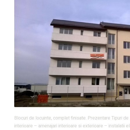
Blocuri de locuinte, complet finisate. Prezentare Tipuri de 
interioare – amenajari interioare si exterioare – instalatii e